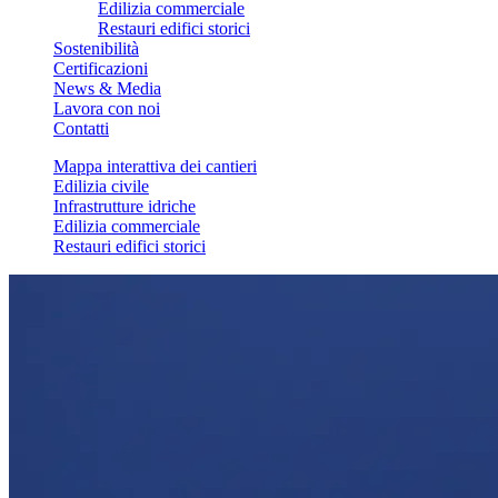
Edilizia commerciale
Restauri edifici storici
Sostenibilità
Certificazioni
News & Media
Lavora con noi
Contatti
Mappa interattiva dei cantieri
Edilizia civile
Infrastrutture idriche
Edilizia commerciale
Restauri edifici storici