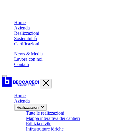
Home
Azienda
Realizzazioni
Sostenibilità
Certificazioni
News & Media
Lavora con noi
Contatti
Home
Azienda
Realizzazioni
Tutte le realizzazioni
Mappa interattiva dei cantieri
Edilizia civile
Infrastrutture idriche